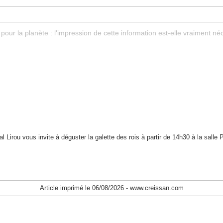
pour la planète : l'impression de cette information est-elle vraiment né
 Lirou vous invite à déguster la galette des rois à partir de 14h30 à la salle 
Article imprimé le 06/08/2026 - www.creissan.com