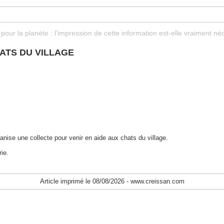
pour la planète : l'impression de cette information est-elle vraiment né
ATS DU VILLAGE
nise une collecte pour venir en aide aux chats du village.
ie.
Article imprimé le 08/08/2026 - www.creissan.com