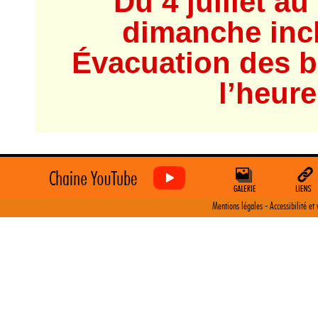
Du 4 juillet au
dimanche inc
Évacuation des b
l’heure
-
Mentions légales
Accessibilité et 