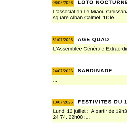
LOTO NOCTURN
08/08/2026
L'association Le Miaou Creissana
square Alban Calmel. 1€ le...
AGE QUAD
31/07/2026
L'Assemblée Générale Extraordin
SARDINADE
24/07/2026
...
FESTIVITES DU 1
13/07/2026
Lundi 13 juillet : A partir de 19
24 74. 22h00 :...